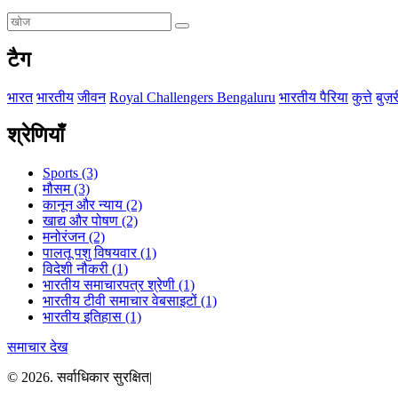
टैग
भारत
भारतीय
जीवन
Royal Challengers Bengaluru
भारतीय पैरिया
कुत्ते
बुज़र
श्रेणियाँ
Sports
(3)
मौसम
(3)
कानून और न्याय
(2)
खाद्य और पोषण
(2)
मनोरंजन
(2)
पालतू पशु विषयवार
(1)
विदेशी नौकरी
(1)
भारतीय समाचारपत्र श्रेणी
(1)
भारतीय टीवी समाचार वेबसाइटों
(1)
भारतीय इतिहास
(1)
समाचार देख
© 2026. सर्वाधिकार सुरक्षित|