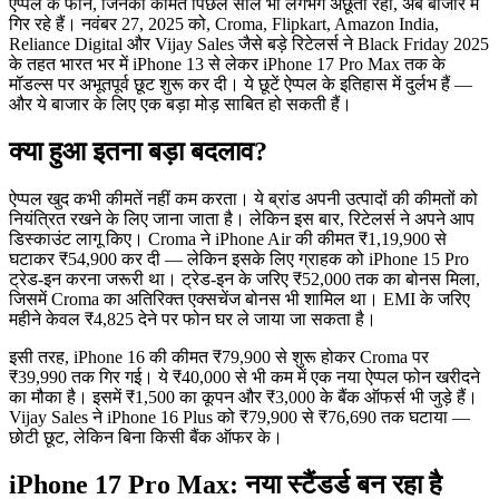
ऐप्पल के फोन, जिनकी कीमतें पिछले साल भी लगभग अछूती रहीं, अब बाजार में
गिर रहे हैं। नवंबर 27, 2025 को, Croma, Flipkart, Amazon India,
Reliance Digital और Vijay Sales जैसे बड़े रिटेलर्स ने
Black Friday 2025
के तहत भारत भर में
iPhone 13
से लेकर
iPhone 17 Pro Max
तक के
मॉडल्स पर अभूतपूर्व छूट शुरू कर दी। ये छूटें ऐप्पल के इतिहास में दुर्लभ हैं —
और ये बाजार के लिए एक बड़ा मोड़ साबित हो सकती हैं।
क्या हुआ इतना बड़ा बदलाव?
ऐप्पल खुद कभी कीमतें नहीं कम करता। ये ब्रांड अपनी उत्पादों की कीमतों को
नियंत्रित रखने के लिए जाना जाता है। लेकिन इस बार, रिटेलर्स ने अपने आप
डिस्काउंट लागू किए।
Croma
ने
iPhone Air
की कीमत ₹1,19,900 से
घटाकर ₹54,900 कर दी — लेकिन इसके लिए ग्राहक को
iPhone 15 Pro
ट्रेड-इन करना जरूरी था। ट्रेड-इन के जरिए ₹52,000 तक का बोनस मिला,
जिसमें Croma का अतिरिक्त एक्सचेंज बोनस भी शामिल था। EMI के जरिए
महीने केवल ₹4,825 देने पर फोन घर ले जाया जा सकता है।
इसी तरह,
iPhone 16
की कीमत ₹79,900 से शुरू होकर Croma पर
₹39,990 तक गिर गई। ये ₹40,000 से भी कम में एक नया ऐप्पल फोन खरीदने
का मौका है। इसमें ₹1,500 का कूपन और ₹3,000 के बैंक ऑफर्स भी जुड़े हैं।
Vijay Sales
ने
iPhone 16 Plus
को ₹79,900 से ₹76,690 तक घटाया —
छोटी छूट, लेकिन बिना किसी बैंक ऑफर के।
iPhone 17 Pro Max: नया स्टैंडर्ड बन रहा है