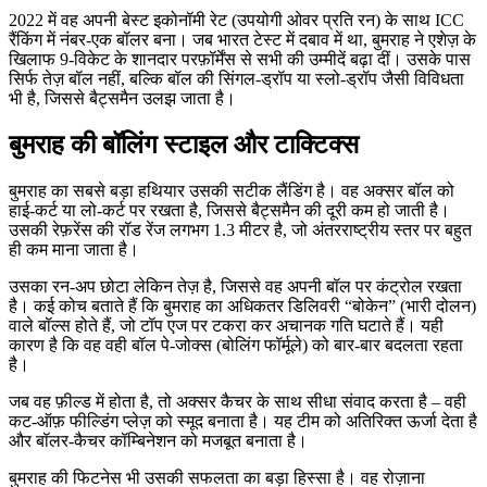
2022 में वह अपनी बेस्ट इकोनॉमी रेट (उपयोगी ओवर प्रति रन) के साथ ICC
रैंकिंग में नंबर‑एक बॉलर बना। जब भारत टेस्ट में दबाव में था, बुमराह ने एशेज़ के
खिलाफ 9‑विकेट के शानदार परफ़ॉर्मेंस से सभी की उम्मीदें बढ़ा दीं। उसके पास
सिर्फ तेज़ बॉल नहीं, बल्कि बॉल की सिंगल‑ड्रॉप या स्लो‑ड्रॉप जैसी विविधता
भी है, जिससे बैट्समैन उलझ जाता है।
बुमराह की बॉलिंग स्टाइल और टाक्टिक्स
बुमराह का सबसे बड़ा हथियार उसकी सटीक लैंडिंग है। वह अक्सर बॉल को
हाई‑कर्ट या लो‑कर्ट पर रखता है, जिससे बैट्समैन की दूरी कम हो जाती है।
उसकी रेफ़रेंस की रॉड रेंज लगभग 1.3 मीटर है, जो अंतरराष्ट्रीय स्तर पर बहुत
ही कम माना जाता है।
उसका रन‑अप छोटा लेकिन तेज़ है, जिससे वह अपनी बॉल पर कंट्रोल रखता
है। कई कोच बताते हैं कि बुमराह का अधिकतर डिलिवरी “बोकेन” (भारी दोलन)
वाले बॉल्स होते हैं, जो टॉप एज पर टकरा कर अचानक गति घटाते हैं। यही
कारण है कि वह वही बॉल पे‑जोक्स (बोलिंग फॉर्मूले) को बार‑बार बदलता रहता
है।
जब वह फ़ील्ड में होता है, तो अक्सर कैचर के साथ सीधा संवाद करता है – वही
कट‑ऑफ़ फील्डिंग प्लेज़ को स्मूद बनाता है। यह टीम को अतिरिक्त ऊर्जा देता है
और बॉलर-कैचर कॉम्बिनेशन को मजबूत बनाता है।
बुमराह की फिटनेस भी उसकी सफलता का बड़ा हिस्सा है। वह रोज़ाना