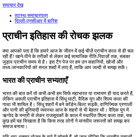
समाचार देख
तटस्थ समाचारपत्र
दिल्ली-एनसीआर में बारिश
प्राचीन इतिहास की रोचक झलक
क्या आपको पता है कि हमारे आज के जीवन में कई चीज़ें प्राचीन काल से ही चल
रही हैं? खाने‑पीने के तरीकों से लेकर कई सामाजिक रीति‑रिवाज़ों तक, सबका
जुड़ाव प्राचीन समय से है। इस टैग पेज पर हम उन कहानियों, खोजों और
तथ्य‑जानकारियों को सरल शब्दों में लाए हैं, ताकि आप जल्दी से समझ सकें।
भारत की प्राचीन सभ्यताएँ
भारत की बात करें तो कभी‑कभी हम सिर्फ महाभारत या रामायण ही याद करते हैं,
लेकिन असली प्राचीन इतिहास में सिंधु घाटी, वैदिक युग और शिल्प कला की
गाथा भी शामिल है। सिंधु शहरों में बने कॉर्डन‑बिल्ट सड़कें, वाणिज्यिक प्रणाली
और पानी की बुनियादी व्यवस्था आज के शहरों से भी बेहतर थी। वैदिक युग में
ऋग्वेद के मन्त्रों से लेकर राजसूयकों के काल में स्थापित शिल्प कला तक, सब
कुछ हमें यह सिखाता है कि किस तरह लोगों ने मानवीय जरूरतों को समझ कर
समाज बनाया।
यदि आप अक्सर भोजन के बारे में सोचते हैं, तो जान लीजिए कि भारतीय मसालों