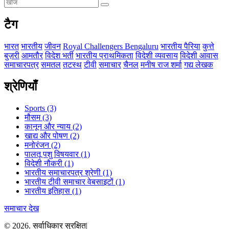
टैग
भारत
भारतीय
जीवन
Royal Challengers Bengaluru
भारतीय पैरिया
कुत्ते
बुज़री
आमतौर
विदेश भर्ती
भारतीय प्राथमिकता
विदेशी व्यवसाय
विदेशी आवास
समाचारपत्र
समतल
तटस्थ
टीवी
समाचार
चैनल
मनीष राज शर्मा
गद्य लेखक
श्रेणियाँ
Sports
(3)
मौसम
(3)
कानून और न्याय
(2)
खाद्य और पोषण
(2)
मनोरंजन
(2)
पालतू पशु विषयवार
(1)
विदेशी नौकरी
(1)
भारतीय समाचारपत्र श्रेणी
(1)
भारतीय टीवी समाचार वेबसाइटों
(1)
भारतीय इतिहास
(1)
समाचार देख
© 2026. सर्वाधिकार सुरक्षित|