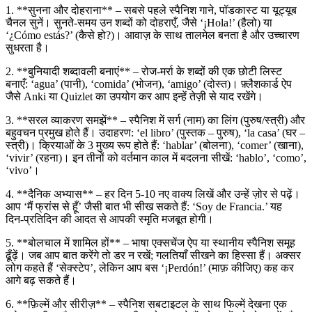
1. **सुनना और दोहराना** – सबसे पहले स्पैनिश गाने, पॉडकास्ट या यूट्यूब
चैनल सुनें। सुनते‑समय उन शब्दों को दोहराएँ, जैसे ‘¡Hola!’ (हैलो) या
‘¿Cómo estás?’ (कैसे हो?)। आवाज़ के साथ तालमेल बनता है और उच्चारण
सुधरता है।
2. **बुनियादी शब्दावली बनाएं** – रोज‑मर्रा के शब्दों की एक छोटी लिस्ट
बनाएँ: ‘agua’ (पानी), ‘comida’ (भोजन), ‘amigo’ (दोस्त)। फ़्लैशकार्ड ऐप
जैसे Anki या Quizlet का उपयोग कर आप इन्हें तेज़ी से याद रखेंगे।
3. **सरल व्याकरण समझें** – स्पैनिश में सर्ग (नाम) का लिंग (पुरुष/स्त्री) और
बहुवचन प्रमुख होते हैं। उदाहरण: ‘el libro’ (पुस्तक – पुरुष), ‘la casa’ (घर –
स्त्री)। क्रियाओं के 3 मुख्य रूप होते हैं: ‘hablar’ (बोलना), ‘comer’ (खाना),
‘vivir’ (रहना)। इन तीनों को वर्तमान काल में बदलना सीखें: ‘hablo’, ‘como’,
‘vivo’।
4. **दैनिक अभ्यास** – हर दिन 5‑10 नए वाक्य लिखें और उन्हें ज़ोर से पढ़ें।
आप ‘मैं फ्रांस से हूँ’ जैसी बात भी सीख सकते हैं: ‘Soy de Francia.’ यह
दिन‑प्रतिदिन की आदत से आपकी स्मृति मजबूत होगी।
5. **बोलचाल में शामिल हों** – भाषा एक्सचेंज ऐप या स्थानीय स्पैनिश समूह
ढूँढ़ें। जब आप बात करेंगे तो डर न रखें; गलतियाँ सीखने का हिस्सा हैं। अक्सर
लोग कहते हैं ‘सेक्स्टेप’, लेकिन आप बस ‘¡Perdón!’ (माफ़ कीजिए) कह कर
आगे बढ़ सकते हैं।
6. **फ़िल्में और सीरीज़** – स्पैनिश सबटाइटल के साथ फिल्में देखना एक